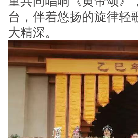
童共同唱响《黄帝颂》
台，伴着悠扬的旋律轻
大精深。