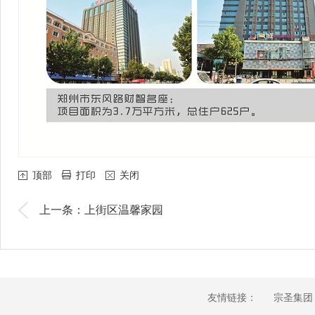
顶部
打印
关闭
上一条：上街区温馨家园
友情链接：
宗圣集团