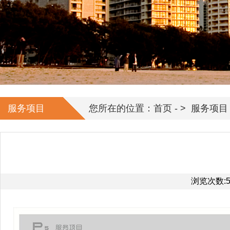
服务项目
您所在的位置：首页 - >
服务项目
浏览次数:5